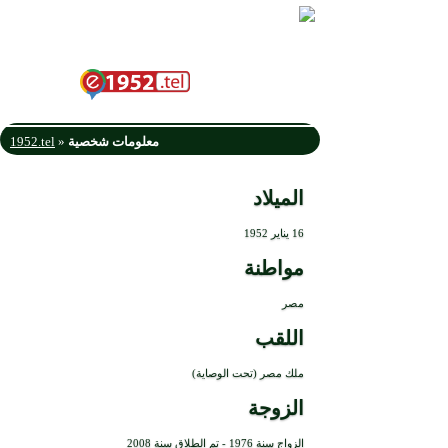
الملك
أحمد فؤاد الثاني
معلومات شخصية
»
1952.tel
الميلاد
16 يناير 1952
مواطنة
مصر
اللقب
ملك مصر (تحت الوصاية)
الزوجة
الزواج سنة 1976 - تم الطلاق سنة 2008